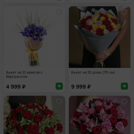
Добавить в избранное
Доба
Букет из 11 ирисов с
Букет из 31 розы (70 см)
берграссом
4 999
₽
9 999
₽
Добавить в избранное
Доба