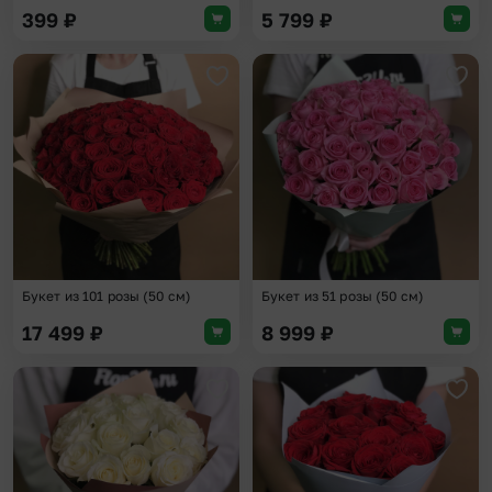
399
₽
5 799
₽
Добавить в избранное
Доба
Букет из 101 розы (50 см)
Букет из 51 розы (50 см)
17 499
₽
8 999
₽
Добавить в избранное
Доба