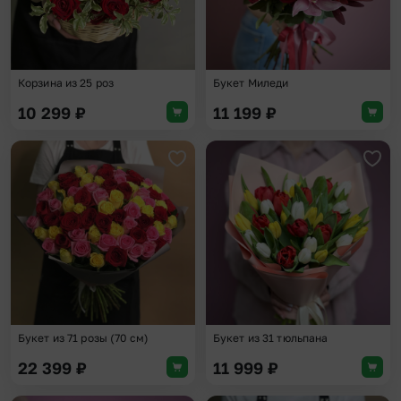
Корзина из 25 роз
Букет Миледи
10 299
₽
11 199
₽
Добавить в избранное
Доба
Букет из 71 розы (70 см)
Букет из 31 тюльпана
22 399
₽
11 999
₽