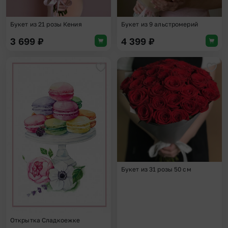
Букет из 21 розы Кения
Букет из 9 альстромерий
3 699
₽
4 399
₽
Добавить в избранное
Доба
Букет из 31 розы 50 см
Открытка Сладкоежке