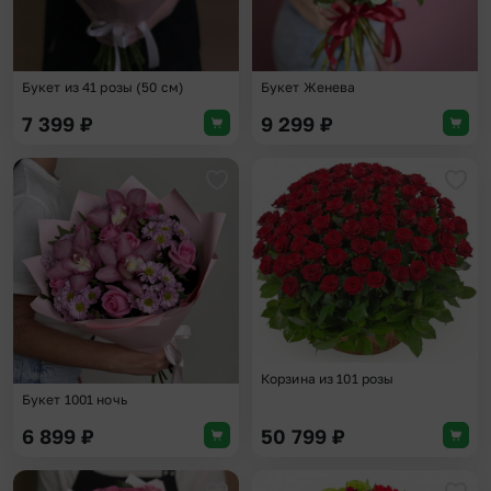
Букет из 41 розы (50 см)
Букет Женева
7 399
₽
9 299
₽
Добавить в избранное
Доба
Корзина из 101 розы
Букет 1001 ночь
6 899
₽
50 799
₽