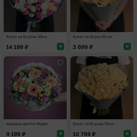
Букет из 61 розы 60см
Букет из 19 роз 50 см
14 199
₽
3 699
₽
Добавить в избранное
Доба
Корзина цветов Медея
Букет из 61 розы 50см
9 199
₽
10 799
₽