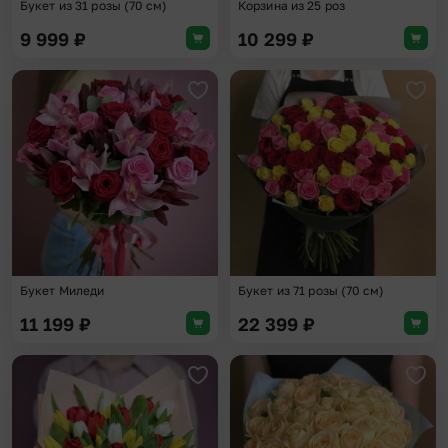
Букет из 31 розы (70 см)
Корзина из 25 роз
9 999
₽
10 299
₽
Добавить в избранное
Доба
Букет Миледи
Букет из 71 розы (70 см)
11 199
₽
22 399
₽
Добавить в избранное
Доба