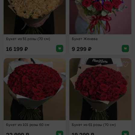
Букет из 51 розы (70 см)
Букет Женева
16 199
₽
9 299
₽
Добавить в избранное
Доба
Букет из 101 розы 60 см
Букет из 61 розы (70 см)
22 999
₽
19 299
₽