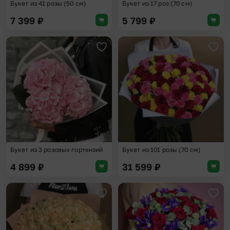
Букет из 41 розы (50 см)
Букет из 17 роз (70 см)
7 399
₽
5 799
₽
Добавить в избранное
Доба
Букет из 3 розовых гортензий
Букет из 101 розы (70 см)
4 899
₽
31 599
₽
Добавить в избранное
Доба