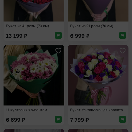
Букет из 41 розы (70 см)
Букет из 21 розы (70 см)
13 199
₽
6 999
₽
Добавить в избранное
Доба
11 кустовых хризантем
Букет Ускользающая красота
6 699
₽
7 799
₽