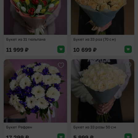
Букет из 31 тюльпана
Букет из 33 роз (70 см)
11 999
₽
10 699
₽
Добавить в избранное
Доба
Букет Рефрен
Букет из 33 розы 50 см
17 299
₽
5 999
₽