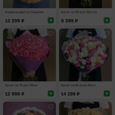
Корзина цветов Сицилия
Букет из 35 роз (50 см)
13 299
₽
6 399
₽
Добавить в избранное
Доба
Букет из 75 роз 50см
Букет из 61 розы 60см
12 999
₽
14 199
₽
Добавить в избранное
Доба