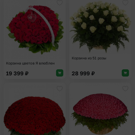
Добавить в избранное
Доба
Корзина из 51 розы
Корзина цветов Я влюблен
19 399
₽
28 999
₽
Добавить в избранное
Доба