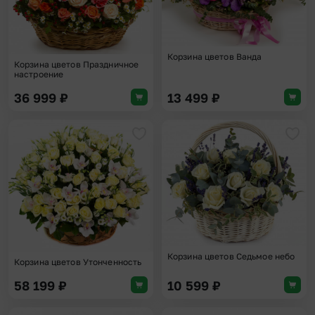
Корзина цветов Ванда
Корзина цветов Праздничное
настроение
36 999
₽
13 499
₽
Добавить в избранное
Доба
Корзина цветов Седьмое небо
Корзина цветов Утонченность
58 199
₽
10 599
₽