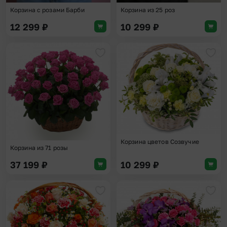
Корзина с розами Барби
Корзина из 25 роз
12 299
₽
10 299
₽
Добавить в избранное
Доба
Корзина цветов Созвучие
Корзина из 71 розы
37 199
₽
10 299
₽
Добавить в избранное
Доба