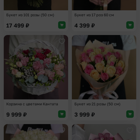
Букет из 101 розы (50 см)
Букет из 17 роз 60 см
17 499
₽
4 399
₽
Добавить в избранное
Доба
Корзина с цветами Кантата
Букет из 21 розы (50 см)
9 999
₽
3 999
₽
Добавить в избранное
Доба