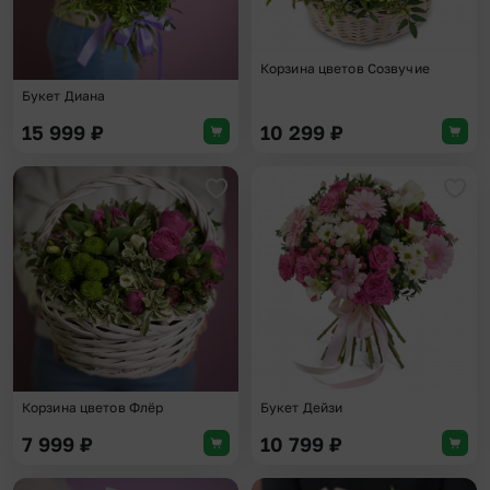
Корзина цветов Созвучие
Букет Диана
15 999
₽
10 299
₽
Добавить в избранное
Доба
Корзина цветов Флёр
Букет Дейзи
7 999
₽
10 799
₽