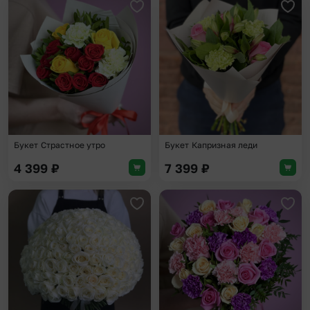
Добавить в избранное
Доба
Букет Страстное утро
Букет Капризная леди
4 399
₽
7 399
₽
Добавить в избранное
Доба