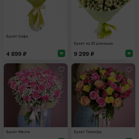
Букет Софи
Букет из 25 ромашек
4 899
₽
9 299
₽
Добавить в избранное
Доба
Букет Мечта
Букет Палитра