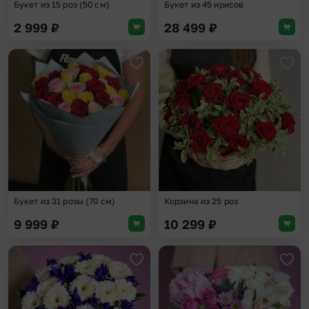
Букет из 15 роз (50 см)
Букет из 45 ирисов
2 999
₽
28 499
₽
Добавить в избранное
Доба
Букет из 31 розы (70 см)
Корзина из 25 роз
9 999
₽
10 299
₽
Добавить в избранное
Доба