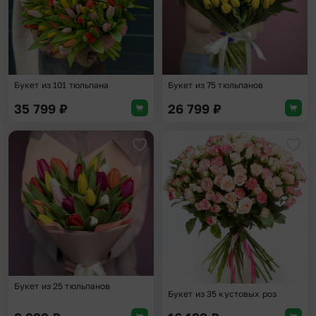
Букет из 101 тюльпана
Букет из 75 тюльпанов
35 799
₽
26 799
₽
Добавить в избранное
Доба
Букет из 25 тюльпанов
Букет из 35 кустовых роз