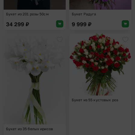
Букет из 201 розы 50см
Букет Радуга
34 299
₽
9 999
₽
Добавить в избранное
Доба
Букет из 55 кустовых роз
Букет из 35 белых ирисов