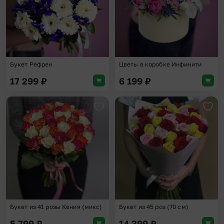
Букет Рефрен
Цветы в коробке Инфинити
17 299
₽
6 199
₽
Добавить в избранное
Доба
Букет из 41 розы Кения (микс)
Букет из 45 роз (70 см)
5 799
₽
14 399
₽