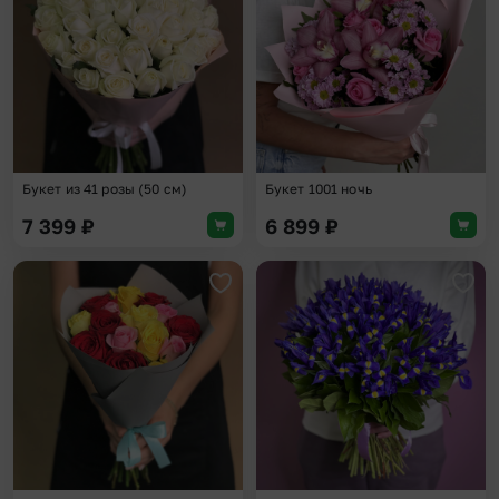
Букет из 41 розы (50 см)
Букет 1001 ночь
7 399
₽
6 899
₽
Добавить в избранное
Доба