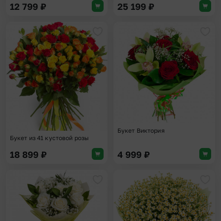
12 799
₽
25 199
₽
Добавить в избранное
Доба
Букет Виктория
Букет из 41 кустовой розы
18 899
₽
4 999
₽
Добавить в избранное
Доба