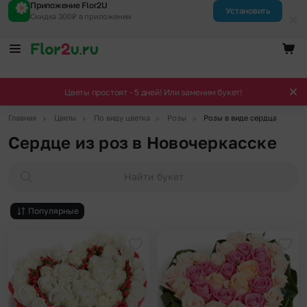
Приложение Flor2U
Установить
Скидка 300₽ в приложении
Цветы простоят - 5 дней! Или заменим букет!
▶
▶
▶
▶
Главная
Цветы
По виду цветка
Розы
Розы в виде сердца
Сердце из роз в Новочеркасске
Найти букет
Популярные
Добавить в избранное
Доба