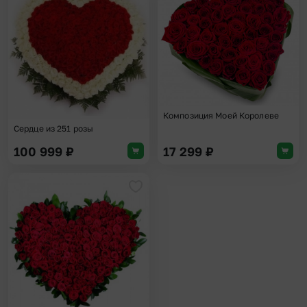
Добавить в избранное
Доба
Композиция Моей Королеве
Сердце из 251 розы
100 999
₽
17 299
₽
Добавить в избранное