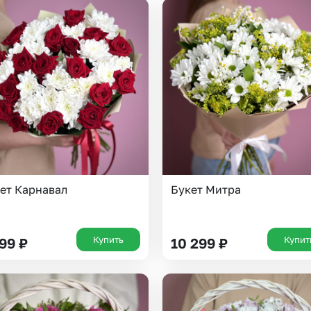
Казань
Уфа
Челябинск
Екатеринбург
Новосибирск
Омск
Волгоград
Воронеж
ет Карнавал
Букет Митра
Купить
Купит
799
₽
10 299
₽