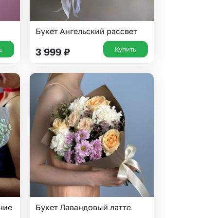
Букет Ангельский рассвет
ь
Купить
3 999
₽
ние
Букет Лавандовый латте