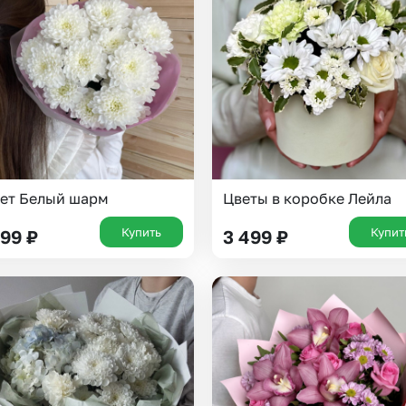
Insta букеты
До
Хиты продаж
Че
Новинки
Все категории
ет Белый шарм
Цветы в коробке Лейла
Купить
Купит
699
₽
3 499
₽