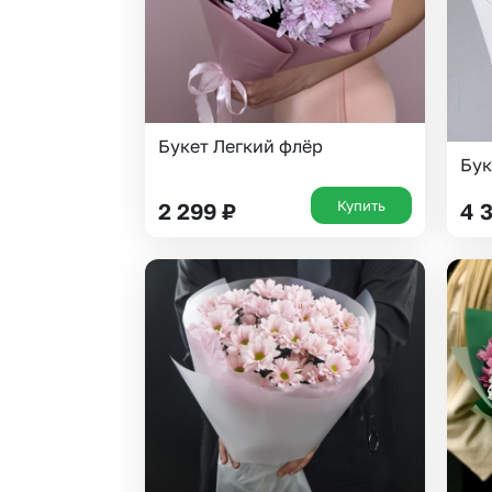
Букет Легкий флёр
Бук
Купить
2 299
₽
4 