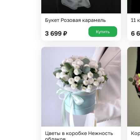
Букет Розовая карамель
11 
Купить
3 699
₽
6 
Цветы в коробке Нежность
Кор
облаков