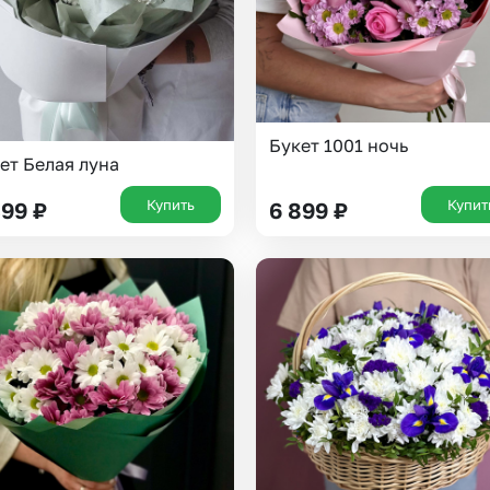
Букет 1001 ночь
ет Белая луна
Купить
Купит
399
₽
6 899
₽