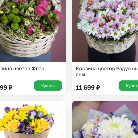
зина цветов Флёр
Корзина цветов Радужн
сны
Купить
Купит
999
₽
11 699
₽