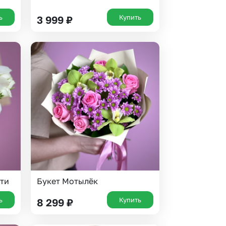
ь
Купить
3 999
₽
ти
Букет Мотылёк
ь
Купить
8 299
₽