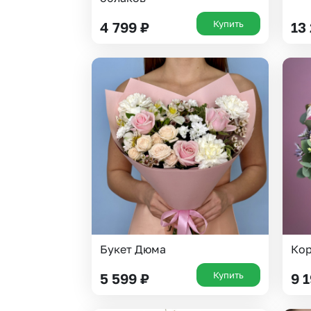
Купить
4 799
₽
13
Букет Дюма
Кор
Купить
5 599
₽
9 