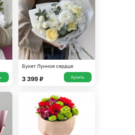
 10000 рублей
рная пятница
Букет Лунное сердце
ь
Купить
3 399
₽