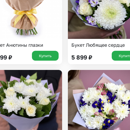
ет Анютины глазки
Букет Любящее сердце
Купить
Купит
999
₽
5 899
₽