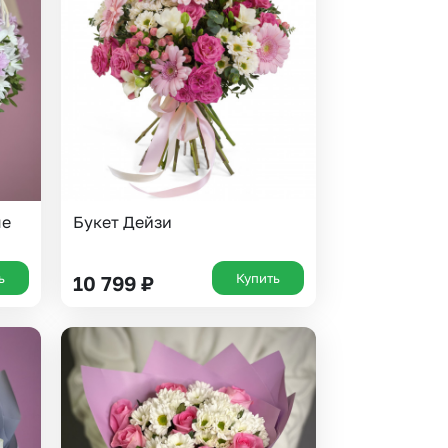
ые
Букет Дейзи
ь
Купить
10 799
₽