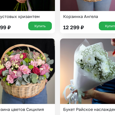
кустовых хризантем
Корзинка Ангела
Купить
Купит
699
₽
12 299
₽
зина цветов Сицилия
Букет Райское наслажде