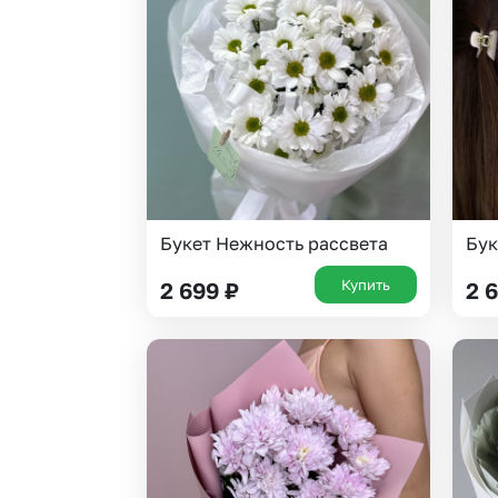
Гипсофила
Суккуленты
Гортензии
Тюльпаны
Ирисы
Фрезия
Каллы
Эустома
Букет Нежность рассвета
Бук
Купить
2 699
₽
2 