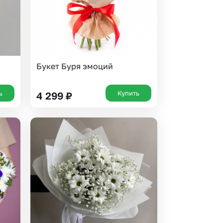
Букет Буря эмоций
ь
Купить
4 299
₽