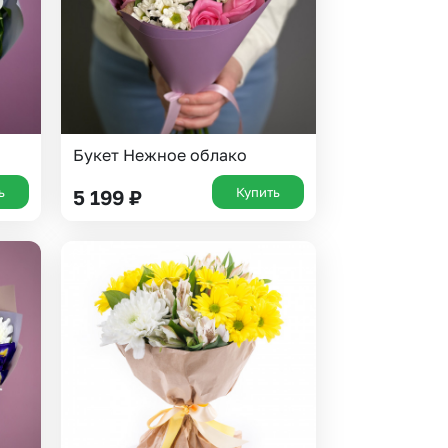
Букет Нежное облако
ь
Купить
5 199
₽