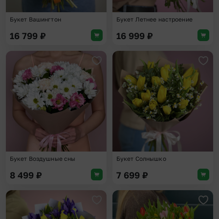
Букет Вашингтон
Букет Летнее настроение
16 799
₽
16 999
₽
Добавить в избранное
Доба
Букет Воздушные сны
Букет Солнышко
8 499
₽
7 699
₽
Добавить в избранное
Доба