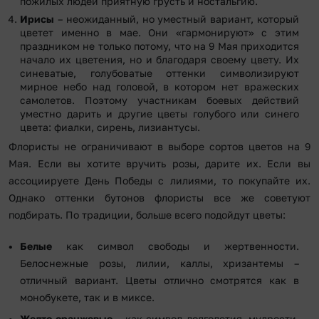
пожилых людей приятную грусть и ностальгию.
Ирисы
– неожиданный, но уместный вариант, который
цветет именно в мае. Они «гармонируют» с этим
праздником не только потому, что на 9 Мая приходится
начало их цветения, но и благодаря своему цвету. Их
синеватые, голубоватые оттенки символизируют
мирное небо над головой, в котором нет вражеских
самолетов. Поэтому участникам боевых действий
уместно дарить и другие цветы голубого или синего
цвета: фиалки, сирень, лизиантусы.
Флористы не ограничивают в выборе сортов цветов на 9
Мая. Если вы хотите вручить розы, дарите их. Если вы
ассоциируете День Победы с лилиями, то покупайте их.
Однако оттенки бутонов флористы все же советуют
подбирать. По традиции, больше всего подойдут цветы:
Белые
как символ свободы и жертвенности.
Белоснежные розы, лилии, каллы, хризантемы –
отличный вариант. Цветы отлично смотрятся как в
монобукете, так и в миксе.
Желто-оранжевые
– как символ долголетия, мудрости,