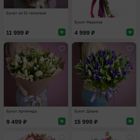
Букет из 31 тюльпана
Букет Маркиза
11 999
₽
4 999
₽
Добавить в избранное
Доба
Букет Артемида
Букет Диана
9 499
₽
15 999
₽