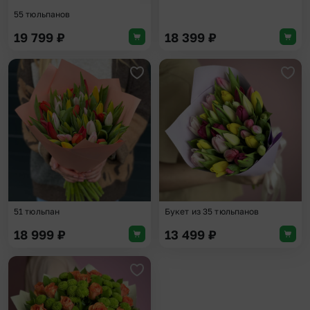
55 тюльпанов
19 799
₽
18 399
₽
Добавить в избранное
Доба
51 тюльпан
Букет из 35 тюльпанов
18 999
₽
13 499
₽
Добавить в избранное