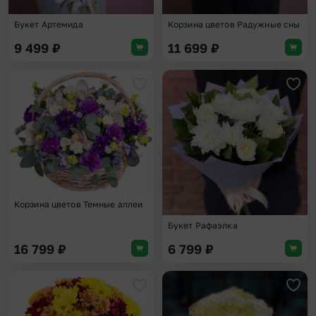
Букет Артемида
Корзина цветов Радужные сны
9 499
₽
11 699
₽
Добавить в избранное
Доба
Корзина цветов Темные аллеи
Букет Рафаэлка
16 799
₽
6 799
₽
Добавить в избранное
Доба