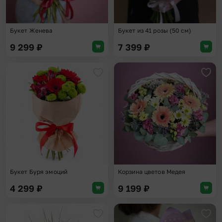
Букет Женева
Букет из 41 розы (50 см)
9 299
₽
7 399
₽
Добавить в избранное
Доба
Букет Буря эмоций
Корзина цветов Медея
4 299
₽
9 199
₽