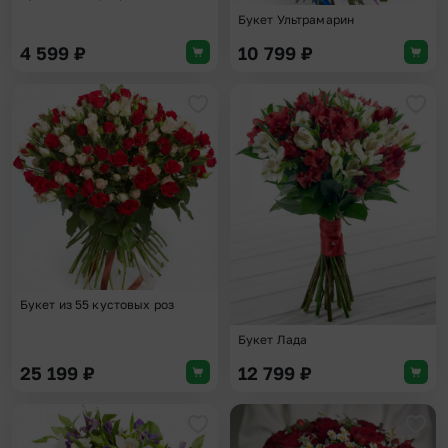
Букет Ультрамарин
4 599
₽
10 799
₽
Добавить в избранное
Доба
Букет из 55 кустовых роз
Букет Лада
25 199
₽
12 799
₽
Добавить в избранное
Доба