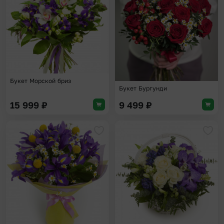
Букет Морской бриз
Букет Бургунди
15 999
₽
9 499
₽
Добавить в избранное
Доба