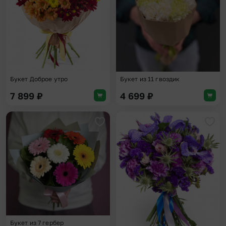
Букет Доброе утро
Букет из 11 гвоздик
7 899
₽
4 699
₽
Добавить в избранное
Доба
Букет из 7 гербер