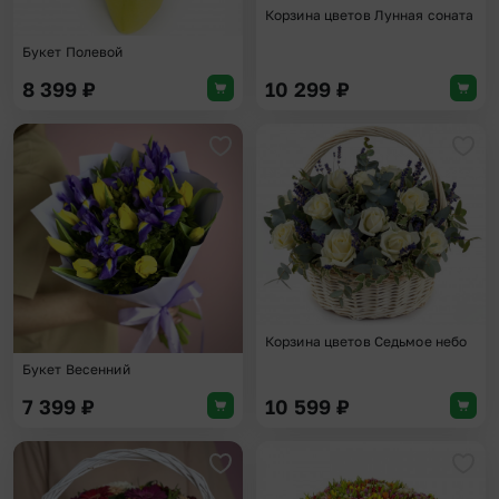
Корзина цветов Лунная соната
Букет Полевой
8 399
₽
10 299
₽
Добавить в избранное
Доба
Корзина цветов Седьмое небо
Букет Весенний
7 399
₽
10 599
₽
Добавить в избранное
Доба