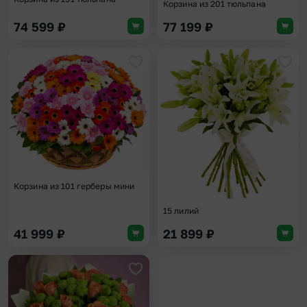
Корзина из 201 тюльпана
74 599
₽
77 199
₽
Добавить в избранное
Доба
Корзина из 101 герберы мини
15 лилий
41 999
₽
21 899
₽
Добавить в избранное