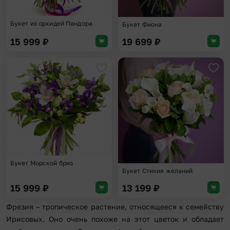
Букет из орхидей Пандора
Букет Фиона
15 999
₽
19 699
₽
Добавить в избранное
Доба
Букет Морской бриз
Букет Стихия желаний
15 999
₽
13 199
₽
Фрезия – тропическое растение, относящееся к семейству
Ирисовых. Оно очень похоже на этот цветок и обладает