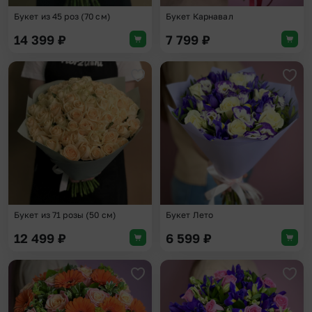
Букет из 45 роз (70 см)
Букет Карнавал
14 399
₽
7 799
₽
Добавить в избранное
Доба
Букет из 71 розы (50 см)
Букет Лето
12 499
₽
6 599
₽
Добавить в избранное
Доба