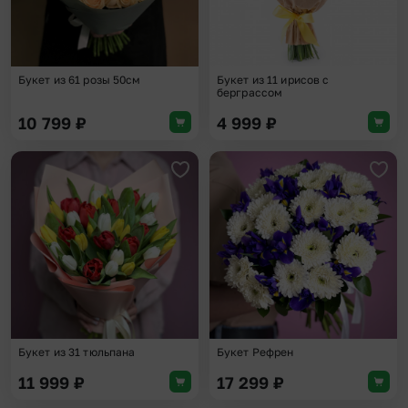
Букет из 61 розы 50см
Букет из 11 ирисов с
берграссом
10 799
₽
4 999
₽
Добавить в избранное
Доба
Букет из 31 тюльпана
Букет Рефрен
11 999
₽
17 299
₽