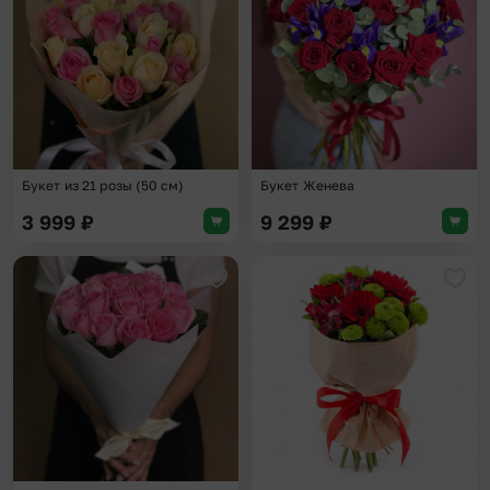
Букет из 21 розы (50 см)
Букет Женева
3 999
₽
9 299
₽
Добавить в избранное
Доба