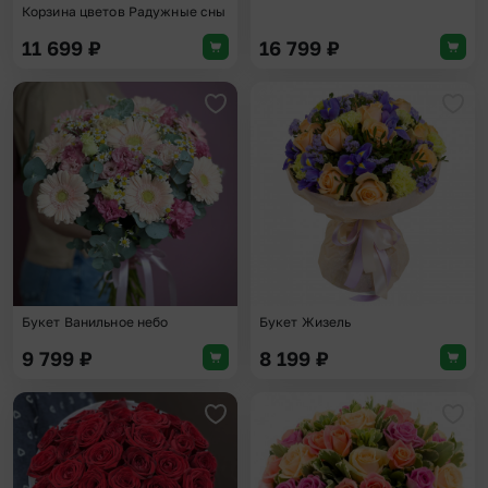
Корзина цветов Радужные сны
11 699
₽
16 799
₽
Добавить в избранное
Доба
Букет Ванильное небо
Букет Жизель
9 799
₽
8 199
₽
Добавить в избранное
Доба