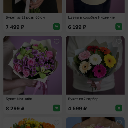
Букет из 31 розы 60 см
Цветы в коробке Инфинити
7 499
₽
6 199
₽
Добавить в избранное
Доба
Букет Мотылёк
Букет из 7 гербер
8 299
₽
4 599
₽