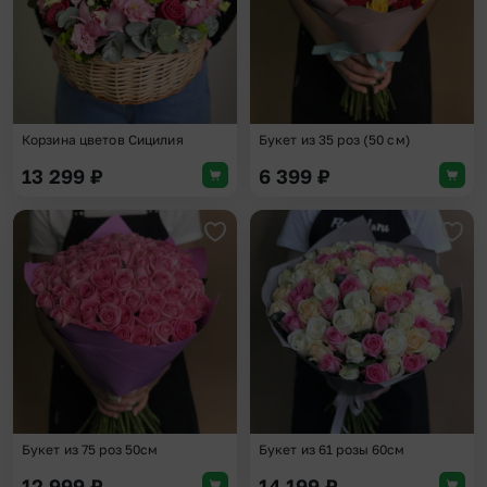
Корзина цветов Сицилия
Букет из 35 роз (50 см)
13 299
₽
6 399
₽
Добавить в избранное
Доба
Букет из 75 роз 50см
Букет из 61 розы 60см
12 999
₽
14 199
₽