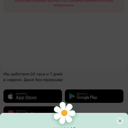
своих персональных данных
и на
Получение рекламной и иной
информации.
Мы работаем 24 часа и 7 дней
в неделю. Даже без перерыва!