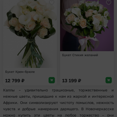
Добавить в избранное
Доба
Букет Стихия желаний
Букет Крем-брюле
12 799
₽
13 199
₽
Каллы – удивительно грациозные, торжественные и
нежные цветы, пришедшие к нам из жаркой и интересной
Африки. Они символизируют чистоту помыслов, нежность
чувств и добрые намерения дарящего. В Новочеркасске
можно купить эти цветы на любое торжество – они